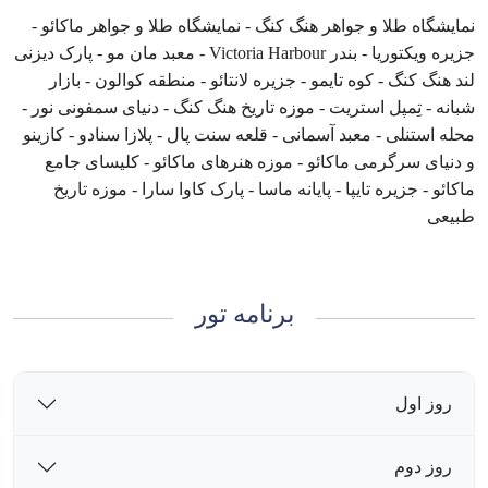
نمایشگاه طلا و جواهر هنگ کنگ - نمایشگاه طلا و جواهر ماکائو -
جزیره ویکتوریا - بندر Victoria Harbour - معبد مان مو - پارک دیزنی
لند هنگ کنگ - کوه تایمو - جزیره لانتائو - منطقه کوالون - بازار
شبانه - تِمپل استریت - موزه تاریخ هنگ کنگ - دنیای سمفونی نور -
محله استنلی - معبد آسمانی - قلعه سنت پال - پلازا سنادو - کازینو
و دنیای سرگرمی ماکائو - موزه هنرهای ماکائو - کلیسای جامع
ماکائو - جزیره تایپا - پایانه ماسا - پارک کاوا سارا - موزه تاریخ
طبیعی
برنامه تور
روز اول
روز دوم