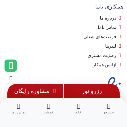
همکاری باما
درباره ما
تماس باما
فرصت‌های شغلی
لیدرها
رضایت مشتری
آژانس همکار
رزرو تور
مشاوره رایگان
جستجو
خانه
خدمات
تماس باما
© 1402 - تمامی حقوق این وب سایت متعلق به
مِسترجت
می باشد.