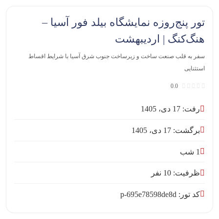
تور پنج‌روزه نمایشگاه بیلد فور آسیا –
هنگ‌کنگ | اردیبهشت
سفر به قلب صنعت ساخت و زیرساخت جنوب شرق آسیا با شرایط اقساط
استثنایی
0.0
رفت: 17 دی، 1405
برگشت: 17 دی، 1405
1 شب
ظرفیت: 10 نفر
کد تور: p-695e78598de8d