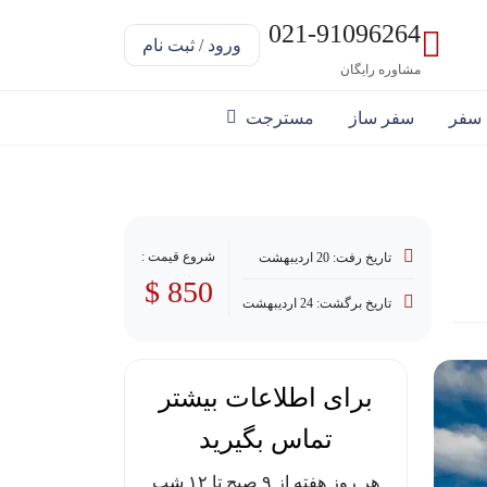
021-91096264
ورود / ثبت نام
مشاوره رایگان
 سفر
سفر ساز
مسترجت
شروع قیمت :
تاریخ رفت: 20 اردیبهشت
850 $
تاریخ برگشت: 24 اردیبهشت
برای اطلاعات بیشتر
تماس بگیرید
هر روز هفته از ۹ صبح تا ۱۲ شب