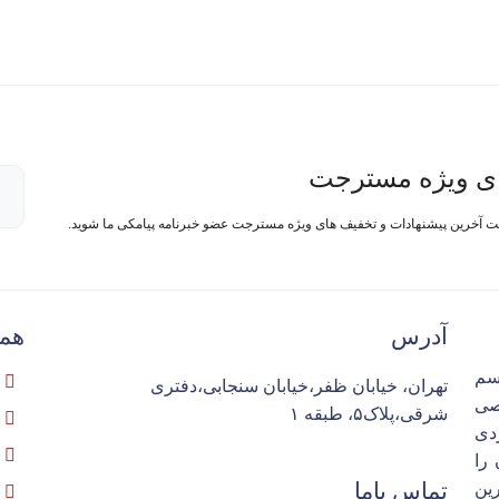
ی ویژه مسترجت
فت آخرین پیشنهادات و تخفیف های ویژه مسترجت عضو خبرنامه پیامکی ما شوید.
آدرس
همک
سم
تهران، خیابان ظفر،خیابان سنجابی،دفتری
تخصصی
شرقی،پلاک۵، طبقه ۱
ردی
را
تماس باما
ین