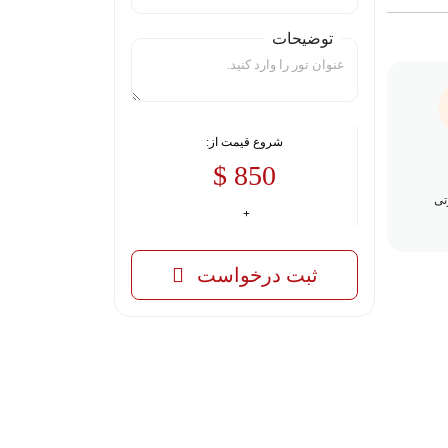
توضیحات
شروع قیمت از:
850 $
تی
ثبت درخواست