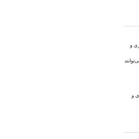
ری و
توانند
زه Karen Blixen, گشت شهری و