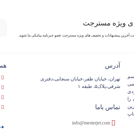
ی ویژه مسترجت
فت آخرین پیشنهادات و تخفیف های ویژه مسترجت عضو خبرنامه پیامکی ما شوید.
آدرس
همک
سم
تهران، خیابان ظفر،خیابان سنجابی،دفتری
تخصصی
شرقی،پلاک۵، طبقه ۱
ردی
را
تماس باما
ین
اپ
info@mesterjet.com