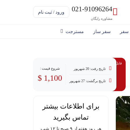
021-91096264
ورود / ثبت نام
مشاوره رایگان
 سفر
سفر ساز
مسترجت
قابل پرداخت با وام
شروع قیمت :
تاریخ رفت: 20 شهریور
1,100 $
تاریخ برگشت: 27 شهریور
برای اطلاعات بیشتر
تماس بگیرید
هر روز هفته از ۹ صبح تا ۱۲ شب