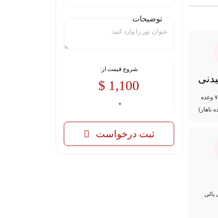
توضیحات
شروع قیمت از:
یدنی
1,100 $
۱۰ وعده غذایی (۷ وعده
 ناهار)
ثبت درخواست
 بالی