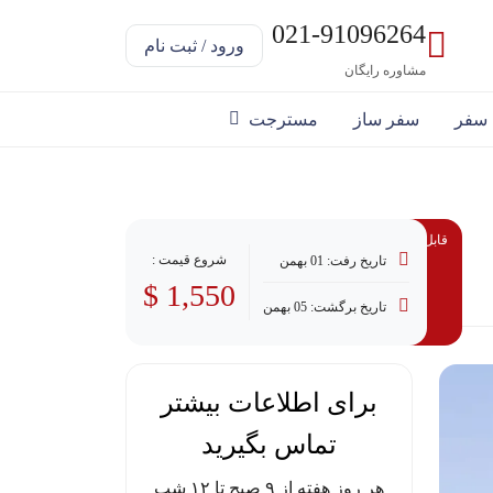
021-91096264
ورود / ثبت نام
مشاوره رایگان
 سفر
سفر ساز
مسترجت
قابل پرداخت با وام
شروع قیمت :
تاریخ رفت: 01 بهمن
1,550 $
تاریخ برگشت: 05 بهمن
برای اطلاعات بیشتر
تماس بگیرید
هر روز هفته از ۹ صبح تا ۱۲ شب