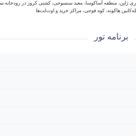
مایشگاه RoboDEX، کاخ امپراطوری ژاپن، منطقه آساکوسا، معبد سنسوجی، کشتی کروز در رودخانه 
ه‌کابین هاکونه، کوه فوجی، مراکز خرید و اوت‌لت‌ها
برنامه تور