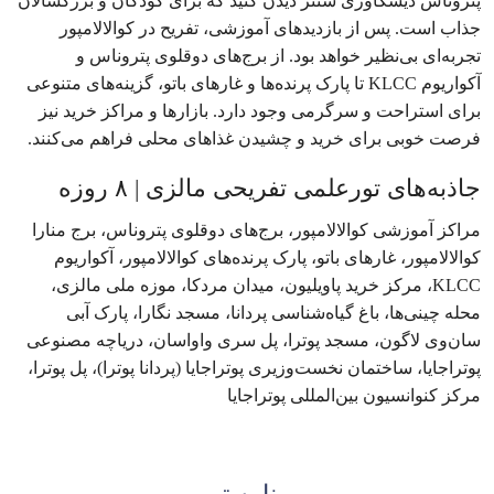
پتروناس دیسکاوری سنتر دیدن کنید که برای کودکان و بزرگسالان
جذاب است. پس از بازدیدهای آموزشی، تفریح در کوالالامپور
تجربه‌ای بی‌نظیر خواهد بود. از برج‌های دوقلوی پتروناس و
آکواریوم KLCC تا پارک پرنده‌ها و غارهای باتو، گزینه‌های متنوعی
برای استراحت و سرگرمی وجود دارد. بازارها و مراکز خرید نیز
فرصت خوبی برای خرید و چشیدن غذاهای محلی فراهم می‌کنند.
جاذبه‌های تورعلمی تفریحی مالزی | ۸ روزه
مراکز آموزشی کوالالامپور، برج‌های دوقلوی پتروناس، برج منارا
کوالالامپور، غارهای باتو، پارک پرنده‌های کوالالامپور، آکواریوم
KLCC، مرکز خرید پاویلیون، میدان مردکا، موزه ملی مالزی،
محله چینی‌ها، باغ گیاه‌شناسی پردانا، مسجد نگارا، پارک آبی
سان‌وی لاگون، مسجد پوترا، پل سری واواسان، دریاچه مصنوعی
پوتراجایا، ساختمان نخست‌وزیری پوتراجایا (پردانا پوترا)، پل پوترا،
مرکز کنوانسیون بین‌المللی پوتراجایا