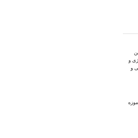
ین
ژی و
ی و
عرب, ساحل JBR و مارینا بیچ, موزه