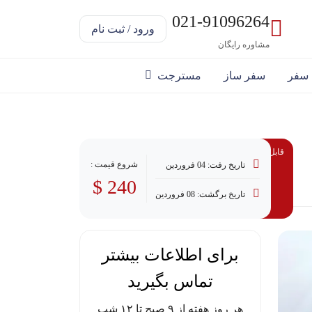
021-91096264
ورود / ثبت نام
مشاوره رایگان
 سفر
سفر ساز
مسترجت
قابل پرداخت با وام
شروع قیمت :
تاریخ رفت: 04 فروردین
240 $
تاریخ برگشت: 08 فروردین
برای اطلاعات بیشتر
تماس بگیرید
هر روز هفته از ۹ صبح تا ۱۲ شب