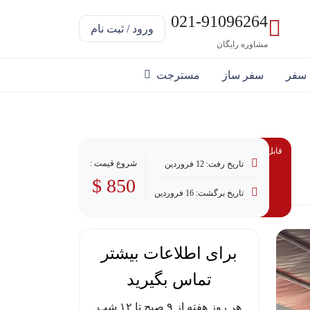
021-91096264
ورود / ثبت نام
مشاوره رایگان
 سفر
سفر ساز
مسترجت
قابل پرداخت با وام
شروع قیمت :
تاریخ رفت: 12 فروردین
850 $
تاریخ برگشت: 16 فروردین
برای اطلاعات بیشتر
تماس بگیرید
هر روز هفته از ۹ صبح تا ۱۲ شب