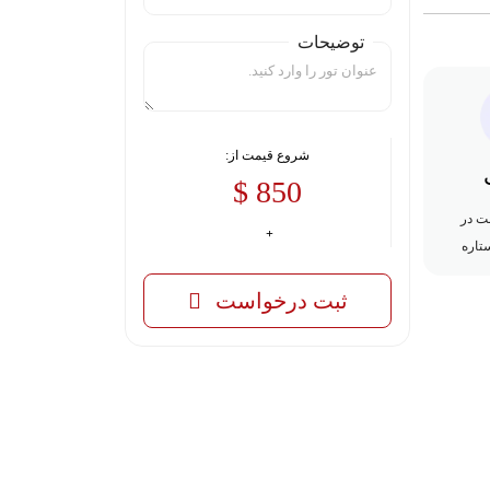
توضیحات
شروع قیمت از:
850 $
ت در
تاره
ثبت درخواست