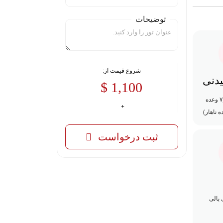
توضیحات
شروع قیمت از:
یدنی
1,100 $
۱۰ وعده غذایی (۷ وعده
 ناهار)
ثبت درخواست
 بالی