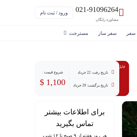
021-91096264
ورود / ثبت نام
مشاوره رایگان
 سفر
سفر ساز
مسترجت
قابل پرداخت با وام
شروع قیمت :
تاریخ رفت: 22 خرداد
1,100 $
تاریخ برگشت: 29 خرداد
برای اطلاعات بیشتر
تماس بگیرید
هر روز هفته از ۹ صبح تا ۱۲ شب