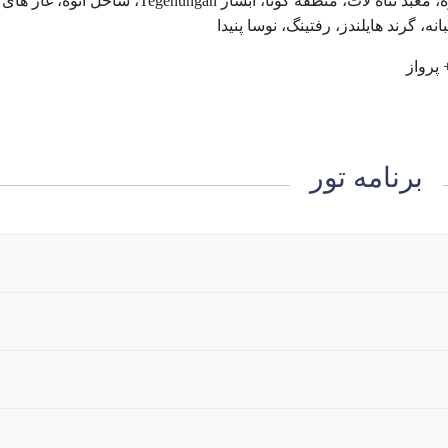
جنگل های اوبود، جنگل میمون ها، مزرعه برنج و قهوه، معبد تناه لات، منطقه کوتا، ابشار Tegenungan، ساحل 
نه، گرند هایلندز، رفتینگ، نوسا پنیدا
برنامه تور