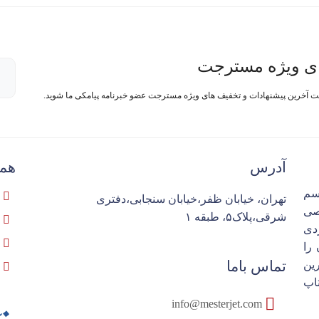
ی ویژه مسترجت
فت آخرین پیشنهادات و تخفیف های ویژه مسترجت عضو خبرنامه پیامکی ما شوید.
آدرس
همک
سم
تهران، خیابان ظفر،خیابان سنجابی،دفتری
تخصصی
شرقی،پلاک۵، طبقه ۱
ردی
را
تماس باما
ین
اپ
info@mesterjet.com