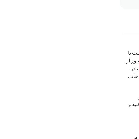
ست تا
پور از
 در
جایی
ید و