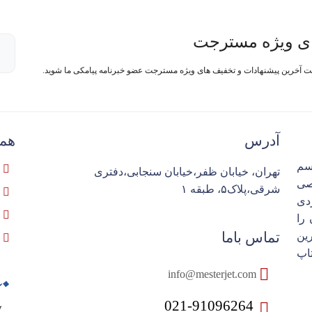
ی ویژه مسترجت
فت آخرین پیشنهادات و تخفیف های ویژه مسترجت عضو خبرنامه پیامکی ما شوید.
آدرس
همک
سم
تهران، خیابان ظفر،خیابان سنجابی،دفتری
تخصصی
شرقی،پلاک۵، طبقه ۱
ردی
را
تماس باما
ین
اپ
info@mesterjet.com
021-91096264