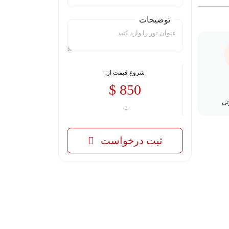
توضیحات
شروع قیمت از:
850 $
تی
ثبت درخواست