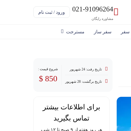
021-91096264
ورود / ثبت نام
مشاوره رایگان
 سفر
سفر ساز
مسترجت
شروع قیمت :
تاریخ رفت: 24 شهریور
850 $
تاریخ برگشت: 28 شهریور
برای اطلاعات بیشتر
تماس بگیرید
هر روز هفته از ۹ صبح تا ۱۲ شب