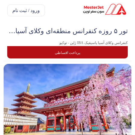
ورود / ثبت نام
تور ۵ روزه کنفرانس منطقه‌ای وکلای آسیا–پاسیفیک
کنفرانس وکلای آسیا پاسیفیک IBA ژاپن - توکیو
پرداخت اقساطی