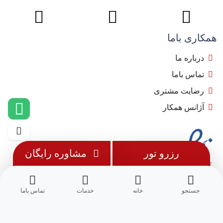
همکاری باما
درباره ما
تماس باما
رضایت مشتری
آژانس همکار
رزرو تور
مشاوره رایگان
جستجو
خانه
خدمات
تماس باما
© 1402 - تمامی حقوق این وب سایت متعلق به
مِسترجت
می باشد.