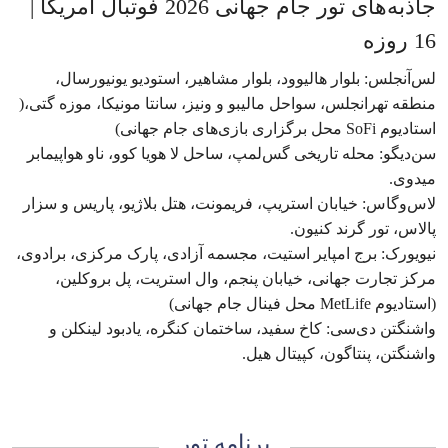
جاذبه‌های تور جام جهانی 2026 فوتبال آمریکا |
16 روزه
لس‌آنجلس: بلوار هالیوود، بلوار مشاهیر، استودیو یونیورسال،
منطقه تهرانجلس، سواحل مالیبو و ونیز، سانتا مونیکا، موزه گتی،(
استادیوم SoFi محل برگزاری بازی‌های جام جهانی)
سن‌دیگو: محله تاریخی گس‌لمپ، ساحل لا هویا کوو، ناو هواپیمابر
میدوی.
لاس‌وگاس: خیابان استریپ، فریمونت، هتل بلاژیو، پاریس و سزار
پالاس، تور گرند کنیون.
نیویورک: برج امپایر استیت، مجسمه آزادی، پارک مرکزی، برادوی،
مرکز تجارت جهانی، خیابان پنجم، وال استریت، پل بروکلین،
(استادیوم MetLife محل فینال جام جهانی)
واشنگتن دی‌سی: کاخ سفید، ساختمان کنگره، یادبود لینکلن و
واشنگتن، پنتاگون، کپیتال هیل.
برنامه تور