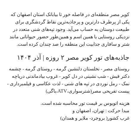
کویر مصر منطقه‌ای در فاصله خور تا بیابانک استان اصفهان که
یکی از پرطرف‌ دارترین و پرجاذبه‌ترین نقاط گردشگری برای
طبیعت دوستان به حساب می‌آید. وجود تپه‌های شنی متعدد در
نزدیکی روستایی با همین اسم و همین‌طور حضور حیواناتی مانند
شتر و سافاری جذابیت این منطقه را صد چندان کرده است.
جاذبه‌های تور کویر مصر ۲ روزه | آ‌ذر ۱۴۰۴
روستای مصر - نخلستان دلنشین گرمه - روستای گرمه - چشمه
دکتر فیش - شب نشینی در دل کویر - غروب بیادماندنی دریاچه
نمک - رمل نوردی در تپه های شنی - لذت عکاسی و فیلمبرداری -
پیست تفریحی مصر(شترسواری،ATV،باگی)
هزینه اتوبوس بر قیمت تور محاسبه شده است.
مبدا حرکت : تهران، اصفهان و
غرب کشور( بروجرد- ملایر و همدان)