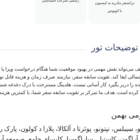
رسمی شرکت اسپانیایی
ترانسفر مادرید به لیسبون
با اتوبوس
توضیحات تور
می‌تواند نقش مهمی در بهبود موقعیت شما هنگام درخواست ویزا یا و
ی ایفا کند. تقویت سابقه سفر، نیازمند صرف زمان و هزینه قابل تو
ه را دربر بگیرد کار آسانی نیست. هلدینگ مسترجت با درک دغدغه شما
کرده است. هدف ما تمرکز بر تقویت سابقه سفر شما، با کمترین هزینه
دو، سیبلس، نپتونو، پوئرتا د آلکالا، پلازا د کولون، پارک ر
و، آراگون، کاستیل، ساراگوسا، کلیسای جامع، صومعه آر