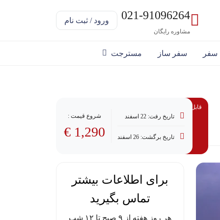
021-91096264
ورود / ثبت نام
مشاوره رایگان
 سفر
سفر ساز
مسترجت
قابل پرداخت با وام
شروع قیمت :
تاریخ رفت: 22 اسفند
1,290 €
تاریخ برگشت: 26 اسفند
برای اطلاعات بیشتر
تماس بگیرید
هر روز هفته از ۹ صبح تا ۱۲ شب