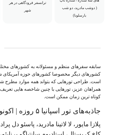
های سه ستاره / ستاره تاپ
ترانسفر فرودگاهی در هر
( دوشب مادرید، دو شب
شهر
بارسلونا)
سابقه سفرهای منظم و مسئولانه به کشورهای مختلف 
کشورهای دیگر مخصوصا کشورهای حوزه آمریکای شمال
است. طراحی تورهایی که بتواند همه موارد مطرح شد
همراهان عزیز، تورهایی با چنین شاخصه هایی تعریف 
کوتاه ترین زمان ممکن است.
جاذبه‌های تور اسپانیا ۵ روزه | اکونومی بهمن
پلازا مایور، لا لاتینا مادرید، پاسئو دل پرا
کاخ کریستال، استادیوم سانتیاگو برنابئ