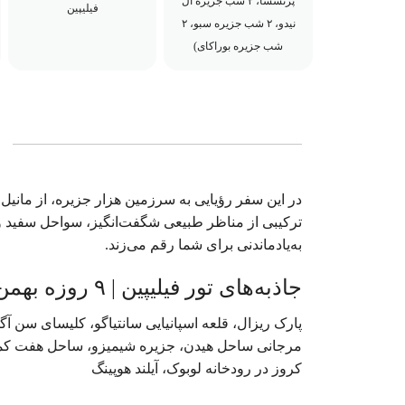
پرنسسا، ۲ شب جزیره ال
فیلیپین
نیدو، ۲ شب جزیره سبو، ۲
شب جزیره بوراکای)
در این سفر رؤیایی به سرزمین هزار جزیره، از مانیل مد
ترکیبی از مناظر طبیعی شگفت‌انگیز، سواحل سفید و ف
به‌یادماندنی برای شما رقم می‌زند.
جاذبه‌های تور فیلیپین | ۹ روزه بهمن
پارک ریزال، قلعه اسپانیایی سانتیاگو، کلیسای سن آگ
مرجانی ساحل هیدن، جزیره شیمیزو، ساحل هفت کماند
کروز در رودخانه لوبوک، آیلند هوپینگ