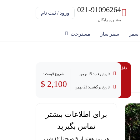
021-91096264
ورود / ثبت نام
مشاوره رایگان
 سفر
سفر ساز
مسترجت
قابل پرداخت با وام
شروع قیمت :
تاریخ رفت: 15 بهمن
2,100 $
تاریخ برگشت: 23 بهمن
برای اطلاعات بیشتر
تماس بگیرید
هر روز هفته از ۹ صبح تا ۱۲ شب