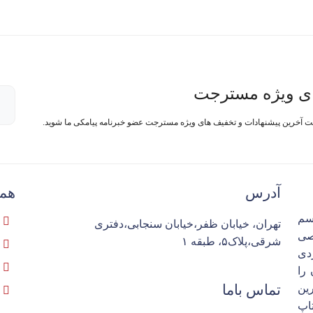
ی ویژه مسترجت
فت آخرین پیشنهادات و تخفیف های ویژه مسترجت عضو خبرنامه پیامکی ما شوید.
آدرس
همک
سم
تهران، خیابان ظفر،خیابان سنجابی،دفتری
تخصصی
شرقی،پلاک۵، طبقه ۱
ردی
را
تماس باما
ین
اپ