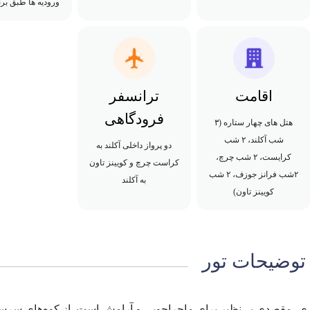
ورودیه ها طبق بر
اقامت
ترانسفر
فرودگاهی
هتل های چهار ستاره (۳
شب آکلند، ۲ شب
دو پرواز داخلی آکلند به
کرایست، ۲ شب چرچ،
کراست چرچ و کویینز تاون
۲شب فرانز جوزف، ۲ شب
به آکلند
کویینز تاون)
توضیحات تور
ری، مقصدی بی‌نظیر برای ماجراجویی و آرامش است. از کوه‌های سرسب