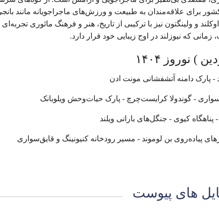
کشور برای علاقه‌مندان به طبیعت و ورزش‌های ماجراجویانه مانند بانج
ند و ولینگتون نیز با ترکیبی از تاریخ، هنر و فرهنگ مائوری تجربه‌ای 
 زمانی که نیوزلند در اوج زیبایی خود قرار دارد.
کلند - پارک دامنه آتشفشانی مونت ادن
سواری - گوندولا کرایست‌چرچ - پارک حیات‌وحش ویلو‌بانک
 پناهگاه کیوی - جنگل‌های بارانی ویلند
های پیاده‌روی بن لوموند - مسیر رودخانه کنیونینگ و قایق‌سواری
یل های پیوست