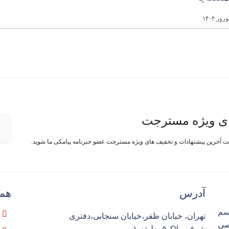
ی ویژه مسترجت
فت آخرین پیشنهادات و تخفیف های ویژه مسترجت عضو خبرنامه پیامکی ما شوید.
آدرس
همک
سم
تهران، خیابان ظفر،خیابان سنجابی،دفتری
تخصصی
شرقی،پلاک۵، طبقه ۱