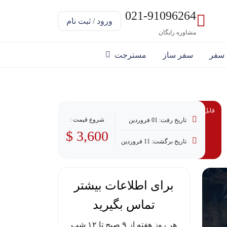
021-91096264
ورود / ثبت نام
مشاوره رایگان
 سفر
سفر ساز
مسترجت
قابل پرداخت با وام
شروع قیمت :
تاریخ رفت: 01 فروردین
3,600 $
تاریخ برگشت: 11 فروردین
برای اطلاعات بیشتر
تماس بگیرید
هر روز هفته از ۹ صبح تا ۱۲ شب