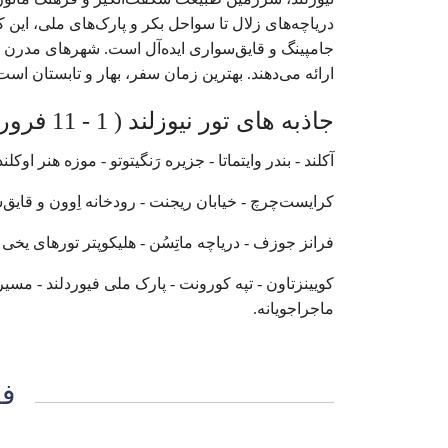
دریاچه‌های زلال تا سواحل بکر و پارک‌های ملی، این 
جامپینگ و قایق‌سواری ایده‌آل است. شهرهای مدرن اوکل
ارائه می‌دهند. بهترین زمان سفر، بهار و تابستان است،
جاذبه های تور نیوزلند ( 1 - 11 فروردین ) نوروز ۱۴۰۴
آکلند - بندر وایتماتا - جزیره رَنگیتوتو - موزه هنر او
کرایست‌چرچ - خیابان ریجنت - رودخانه اِوون و قایق‌
فرانز جوزف - دریاچه ماتِسُن - هلیکوپتر تورهای یخی -
کویینزتاون - تپه کورونت - پارک ملی فیوردلند - مسیر
ماجراجویانه.
فا