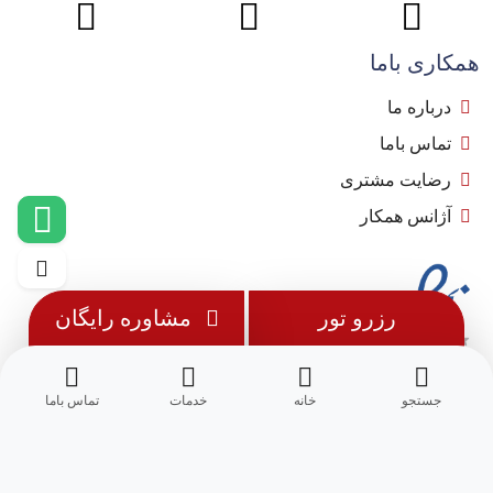
همکاری باما
درباره ما
تماس باما
رضایت مشتری
آژانس همکار
رزرو تور
مشاوره رایگان
جستجو
خانه
خدمات
تماس باما
© 1402 - تمامی حقوق این وب سایت متعلق به
مِسترجت
می باشد.