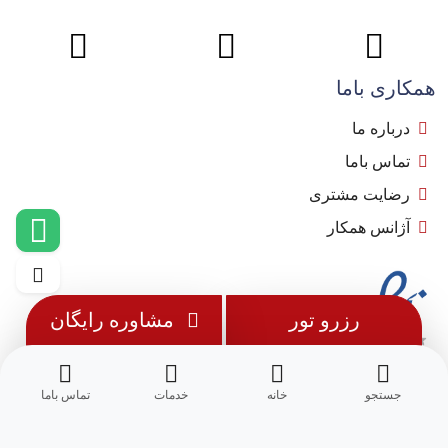
همکاری باما
درباره ما
تماس باما
رضایت مشتری
آژانس همکار
رزرو تور
مشاوره رایگان
جستجو
خانه
خدمات
تماس باما
© 1402 - تمامی حقوق این وب سایت متعلق به
مِسترجت
می باشد.