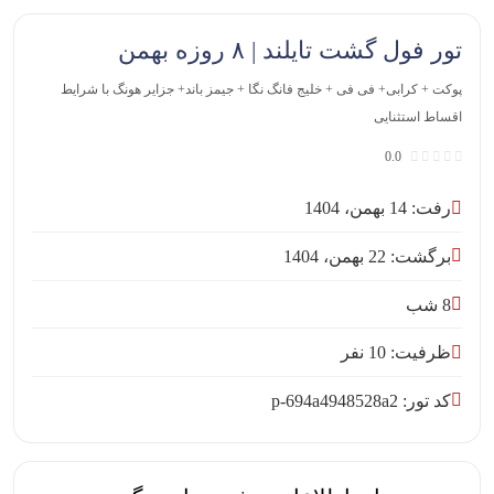
تور فول گشت تایلند | ۸ روزه بهمن
پوکت + کرابی+ فی فی + خلیج فانگ نگا + جیمز باند+ جزایر هونگ با شرایط
اقساط استثنایی
0.0
رفت: 14 بهمن، 1404
برگشت: 22 بهمن، 1404
8 شب
ظرفیت: 10 نفر
کد تور: p-694a4948528a2