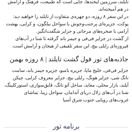
تایلند، سرزمین لبخندها، جایی است که طبیعت، فرهنگ و آرامش
در هم آمیخته‌اند.
در این سفر ۸ روزه، دو چهره‌ی متفاوت از تایلند را خواهید دید:
پوکت، جزیره‌ای پرجنب‌وجوش با سواحل نیلگون، و کرابی، بهشت
آرامی با صخره‌های مرجانی و جزایر شگفت‌انگیز.
از گشت در جزایر فی‌فی و جیمز باند گرفته تا شنا در آب‌های
فیروزه‌ای رایلی بیچ، این سفر تلفیقی از هیجان و آرامش است.
جاذبه‌های تور فول گشت تایلند | ۸ روزه بهمن
جزایر فی‌فی، خلیج مایا، جزیره بامبو، جزیره جیمز باند، سامت
نانگ شی، جزایر هونگ، رایلی بیچ، جزایر معروف کرابی، چیکن
آیلند، بازار محلی، معابد، ساحل آئو نانگ، قایق‌سواری، اسنورکلینگ،
شنا در آب‌های زلال دریای آندامان، سواحل زیبا، تماشای
غروب‌های رویایی جنوب شرق آسیا
برنامه تور