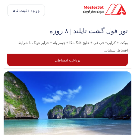
ورود / ثبت نام
تور فول گشت تایلند | ۸ روزه
پوکت + کرابی+ فی فی + خلیج فانگ نگا + جیمز باند+ جزایر هونگ با شرایط
اقساط استثنایی
پرداخت اقساطی