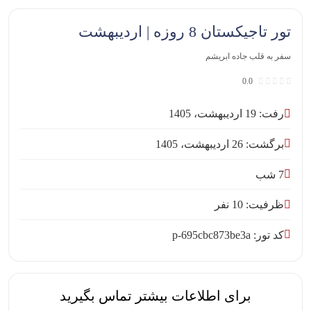
تور تاجیکستان 8 روزه | اردیبهشت
سفر به قلب جاده ابریشم
0.0
رفت: 19 اردیبهشت، 1405
برگشت: 26 اردیبهشت، 1405
7 شب
ظرفیت: 10 نفر
کد تور: p-695cbc873be3a
برای اطلاعات بیشتر تماس بگیرید