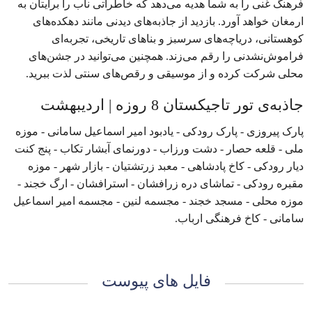
فرهنگ غنی را به شما هدیه می‌دهد که خاطراتی ناب را برایتان به
ارمغان خواهد آورد. بازدید از جاذبه‌های دیدنی مانند دهکده‌های
کوهستانی، دریاچه‌های سرسبز و بناهای تاریخی، تجربه‌ای
فراموش‌نشدنی را رقم می‌زند. همچنین می‌توانید در جشن‌های
محلی شرکت کرده و از موسیقی و رقص‌های سنتی لذت ببرید.
جاذبه‌ی تور تاجیکستان 8 روزه | اردیبهشت
پارک پیروزی - پارک رودکی - یادبود امیر اسماعیل سامانی - موزه
ملی - قلعه حصار - دشت ورزاب - دورنمای آبشار تکاب - پنج کنت
دیار رودکی - کاخ پادشاهی - معبد زرتشتیان - بازار شهر - موزه
مقبره رودکی - تماشای دره زرافشان - استرافشان - ارگ خجند -
موزه محلی - مسجد خجند - مجسمه لنین - مجسمه امیر اسماعیل
سامانی - کاخ فرهنگی ارباب.
فایل های پیوست