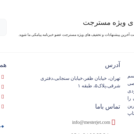
ی ویژه مسترجت
فت آخرین پیشنهادات و تخفیف های ویژه مسترجت عضو خبرنامه پیامکی ما شوید.
آدرس
همک
سم
تهران، خیابان ظفر،خیابان سنجابی،دفتری
تخصصی
شرقی،پلاک۵، طبقه ۱
ردی
را
تماس باما
ین
اپ
info@mesterjet.com