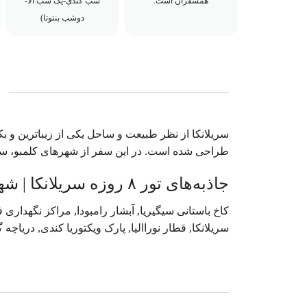
همسفران است.
شب کندی-یک شب الا-
دوشب بنتوتا)
سریلانکا از نظر طبیعت و ساحل یکی از زیباترین و 
طراحی شده است. در این سفر از شهرهای کلمبو، سیگریا ،
جاذبه‌های تور ۸ روزه سریلانکا | شهریور
کاخ باستانی سیگیریا, آبشار رامبودا, مراکز نگهداری فی
سریلانکا, قطار نوراالیا, پارک ویکتوریا کندی, دریاچه