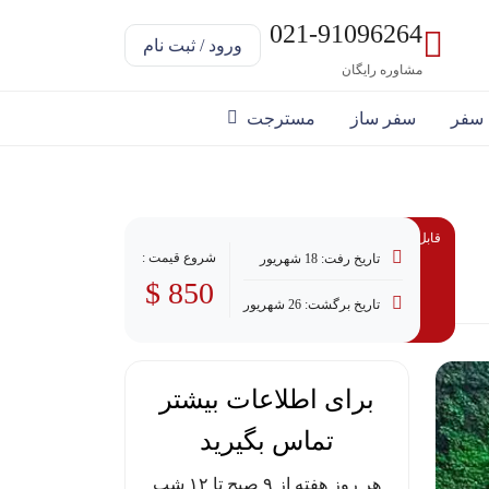
021-91096264
ورود / ثبت نام
مشاوره رایگان
 سفر
سفر ساز
مسترجت
قابل پرداخت با وام
شروع قیمت :
تاریخ رفت: 18 شهریور
850 $
تاریخ برگشت: 26 شهریور
برای اطلاعات بیشتر
تماس بگیرید
هر روز هفته از ۹ صبح تا ۱۲ شب