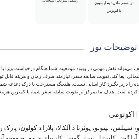
رسمی شرکت اسپانیایی
ترانسفر مادرید به لیسبون
با اتوبوس
توضیحات تور
می‌تواند نقش مهمی در بهبود موقعیت شما هنگام درخواست ویزا یا و
ی ایفا کند. تقویت سابقه سفر، نیازمند صرف زمان و هزینه قابل تو
ه را دربر بگیرد کار آسانی نیست. هلدینگ مسترجت با درک دغدغه شما
کرده است. هدف ما تمرکز بر تقویت سابقه سفر شما، با کمترین هزینه
دو، سیبلس، نپتونو، پوئرتا د آلکالا، پلازا د کولون، پارک ر
و، آراگون، کاستیل، ساراگوسا، کلیسای جامع، صومعه آر