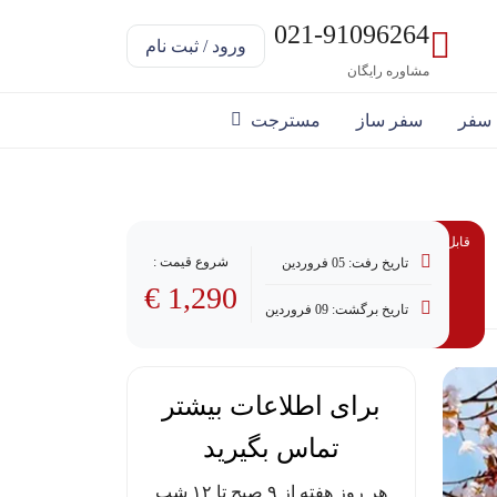
021-91096264
ورود / ثبت نام
مشاوره رایگان
 سفر
سفر ساز
مسترجت
قابل پرداخت با وام
شروع قیمت :
تاریخ رفت: 05 فروردین
1,290 €
تاریخ برگشت: 09 فروردین
برای اطلاعات بیشتر
تماس بگیرید
هر روز هفته از ۹ صبح تا ۱۲ شب