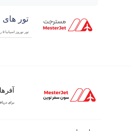
تور های 
تور نوروز اسپانیا ۵ روزه | اکونومی
آفرها
برای دریا