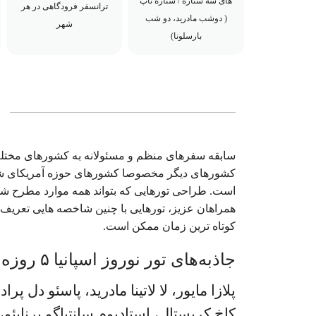
های سه ستاره / ستاره تاپ
ترانسفر فرودگاهی در هر
( دوشب مادرید، دو شب
شهر
بارسلونا)
سابقه سفرهای منظم و مسئولانه به کشورهای مختلف 
کشورهای دیگر مخصوصا کشورهای حوزه آمریکای شمال
است. طراحی تورهایی که بتواند همه موارد مطرح شد
همراهان عزیز، تورهایی با چنین شاخصه هایی تعریف 
کوتاه ترین زمان ممکن است.
جاذبه‌های تور نوروز اسپانیا ۵ روزه | اکونومی
پلازا مایور، لا لاتینا مادرید، پاسئو دل پرا
کاخ کریستال، استادیوم سانتیاگو برنابئ