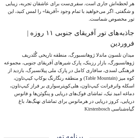
هر لحظه‌اش جاری است. سفری‌ست برای عاشقان تجربه، زیبایی
و شگفتی. اگر می‌خواهید با تمام وجود «آفریقا» را لمس کنید، این
تور مخصوص شماست.
جاذبه‌های تور آفریقای جنوبی ۱۱ روزه |
فروردین
میدان نلسون ماندلا ژوهانسبورگ، منطقه تاریخی گُلدریف
ژوهانسبورگ، بازار رز‌بنک، پارک شیرهای آفریقای جنوبی، مجموعه
فرهنگی لسدی، سافاری کامل در پارک ملی پیلانسبرگ، بازدید از
کوه میز (Table Mountain) و منطقه رنگارنگ بوکاپ کیپ‌تاون،
اسکله واترفرانت کیپ‌تاون، هلی‌کوپترسواری بر فراز کیپ‌تاون،
دماغه امید نیک، تماشای فوک‌های دریایی و پنگوئن‌ها و فانوس
دریایی، کروز دریایی در هرمانوس برای تماشای نهنگ‌ها، باغ
گیاه‌شناسی Kirstenbosch
برنامه تور