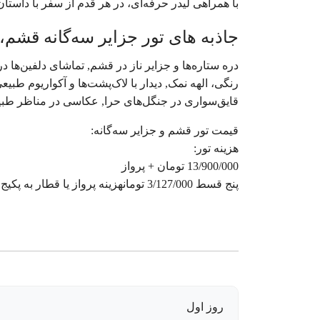
با همراهی لیدر حرفه‌ای، در هر قدم از سفر با داست
جاذبه های تور جزایر سه‌گانه قشم، هرمز، هنگ
دره ستاره‌ها و جزایر ناز در قشم, تماشای دلفین‌ها
رنگی، الهه نمک, دیدار با لاک‌پشت‌ها و آکواریوم طب
قایق‌سواری در جنگل‌های حرا, عکاسی در مناظر ط
قیمت تور قشم و جزایر سه‌گانه:
هزینه تور:
13/900/000 تومان + پرواز
پنج قسط 3/127/000 تومانهزینه پرواز یا قطار به پکیج اضافه میشود حدود پرواز 13 میلیون تومان
روز اول