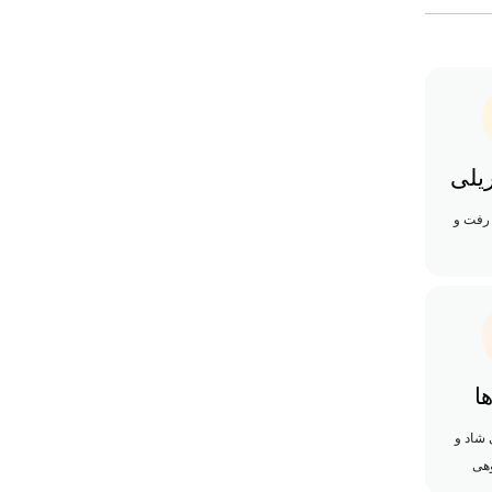
یلی
 رفت و
ا
 شاد و
هی