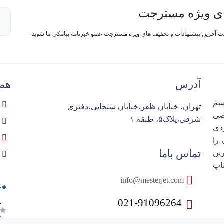
ی ویژه مسترجت
فت آخرین پیشنهادات و تخفیف های ویژه مسترجت عضو خبرنامه پیامکی ما شوید.
آدرس
همک
سم
تهران، خیابان ظفر،خیابان سنجابی،دفتری
تخصصی
شرقی،پلاک۵، طبقه ۱
ردی
را
تماس باما
ین
اپ
info@mesterjet.com
021-91096264