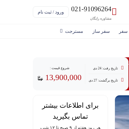
021-91096264
ورود / ثبت نام
مشاوره رایگان
 سفر
سفر ساز
مسترجت
 پرداخت با وام
شروع قیمت :
تاریخ رفت: 24 دی
13,900,000
تاریخ برگشت: 27 دی
برای اطلاعات بیشتر
تماس بگیرید
هر روز هفته از ۹ صبح تا ۱۲ شب