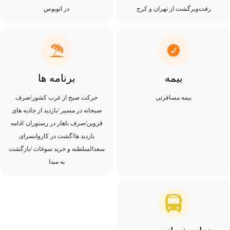
رفت‌وبرگشت از تهران و کرج
در اتوبوس
بیمه
برنامه ها
بیمه مسافرتی
حرکت صبح از غرب کشور/صرف
صبحانه در مسیر /بازدید از جاذبه های
قزوین/صرف ناهار در رستوران /ادامه
بازدید ها/گشت در کاروانسرای
سعدالسلطنه و خرید سوغات /بازگشت
به مبدا