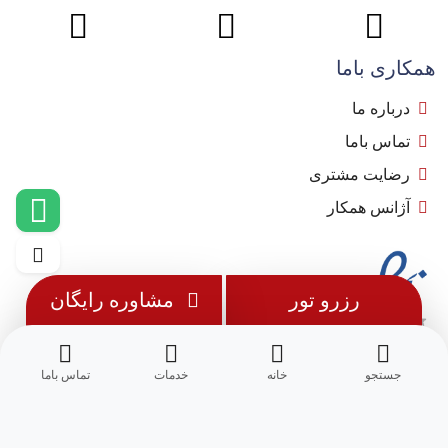
همکاری باما
درباره ما
تماس باما
رضایت مشتری
آژانس همکار
رزرو تور
مشاوره رایگان
جستجو
خانه
خدمات
تماس باما
© 1402 - تمامی حقوق این وب سایت متعلق به
مِسترجت
می باشد.