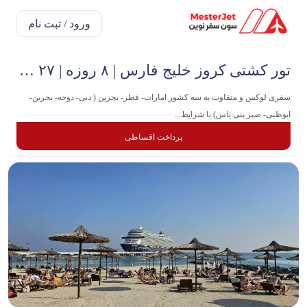
ورود / ثبت نام
تور کشتی کروز خلیج فارس | ۸ روزه | ۲۷ دی
سفری لوکس و‌ متفاوت به سه کشور امارات- قطر- بحرین ( دبی- دوحه- بحرین-
ابوظبی- صیر بنی یاس) با شرایط...
پرداخت اقساطی