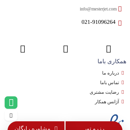
info@mesterjet.com
021-91096264
همکاری باما
درباره ما
تماس باما
رضایت مشتری
آژانس همکار
رزرو تور
مشاوره رایگان