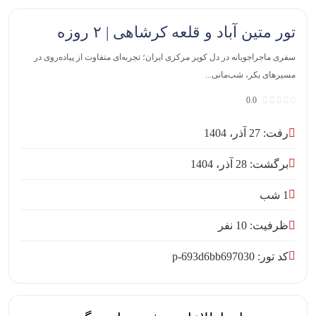
تور متین آباد و قلعه کرشاهی | ۲ روزه
سفری ماجراجویانه در دل کویر مرکزی ایران؛ تجربه‌ای متفاوت از پیاده‌روی در
مسیرهای بکر، شب‌مانی...
0.0
رفت: 27 آذر، 1404
برگشت: 28 آذر، 1404
1 شب
ظرفیت: 10 نفر
کد تور: p-693d6bb697030