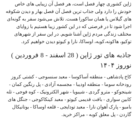
ژاپن کشوری چهار فصل است، هر فصل آن زیبایی های خاص
خودش را دارد ولی جذاب ترین فصل آن فصل بهار و دیدن شکوفه
های گیلاس یا همان ساکورا هست. تلاش می‌شود سفر به گونه‌ای
اجرا شود تا در فرصتی که در این کشور زیبا هستیم با زوایای
مختلف زندگی مردم ژاپن آشنا شویم. در این سفر از شهرهای
توکیو، هاکونه،کوبه، اوساکا، نارا و کیوتو دیدن خواهیم کرد.
جاذبه های تور ژاپن ( 28 اسفند - 8 فروردین )
نوروز ۱۴۰۴
کاخ پادشاهی - منطقه آساکوسا - معبد سنسوجی - کشتی کروز
رودخانه سوما - منطقه اودیبا - مجسمه آزادی - پل رنگین کمان -
شینجوکو - مترو گردی - شیبویا - شهر الکترونیک - کوه فوجی - تله
کابین سواری - بافت قدیمی کیوتو - معبد کینکاکوجی - جنگل های
بامبو - پارک آهوان نارا - معبد تودایجی - قلعه اوساکا - بوتانیکال
گاردن - پل معلق کوبه - مراکز خرید.