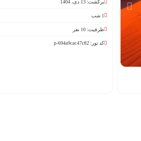
برگشت: 13 دی، 1404
1 شب
ظرفیت: 10 نفر
کد تور: p-694a9cac47c82