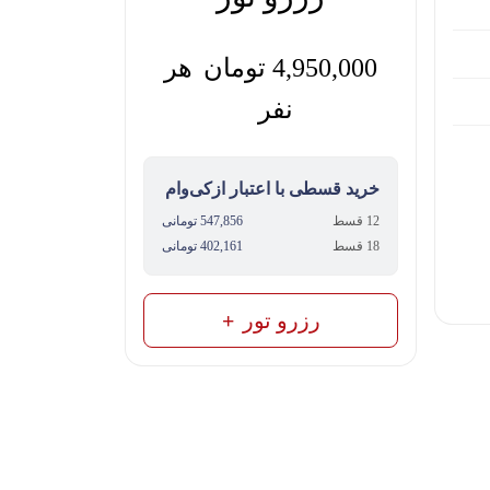
4,950,000
تومان
هر
نفر
خرید قسطی با اعتبار ازکی‌وام
12 قسط
547,856 تومانی
18 قسط
402,161 تومانی
رزرو تور