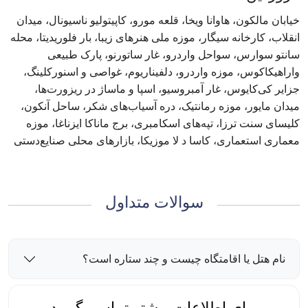
خیابان مالکون، هاوانا ویخا، قلعه مورو، کاپیتولیو ناسیونال، میدان
انقلاب، کارخانه سیگار، موزه ملی هنرهای زیبا، بار فلوریدیتا، محله
سانتو سوارس، سواحل واردرو، غار ساتورنو، پارک طبیعی
واراهیکاکوس، موزه واردرو، دلفیناریوم، غواصی و اسنورکلینگ،
جزایر کی‌کایوس، غار آمبروسیو، اسپا و ماساژ در ریزورت‌ها،
میدان مایور، موزه رمانتیک، دره آسیاب‌های شکر، ساحل آنکون،
کلیسای سنت ترزا، تپه‌های اسکامبری، برج ماناکا ایزناغا، موزه
معماری استعماری، کاسا د لا موزیکا، بازارهای محلی صنایع‌دستی
سوالات متداول
نام هتل یا اقامتگاه چیست و چند ستاره است؟