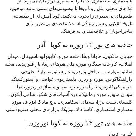
با معماری استعماری، شما را به سفری در زمان می‌برند. از
غذاهای محلی مثل روبا ویخا تا نوشیدنی‌های سنتی مانند موخیتو،
طعم‌های بی‌نظیری را تجربه می‌کنید. کوبا آمیزه‌ای از طبیعت،
تاریخ انقلابی و شور زندگی است؛ مقصدی بی‌نظیر برای
ماجراجویان و علاقه‌مندان به فرهنگ.
جاذبه های تور ۱۳ روزه به کوبا | آذر
خیابان مالکون، هاوانا ویخا، قلعه مورو، کاپیتولیو ناسیونال، میدان
انقلاب، کارخانه سیگار، موزه ملی هنرهای زیبا، بار فلوریدیتا، محله
سانتو سوارس، سواحل واردرو، غار ساتورنو، پارک طبیعی
واراهیکاکوس، موزه واردرو، دلفیناریوم، غواصی و اسنورکلینگ،
جزایر کی‌کایوس، غار آمبروسیو، اسپا و ماساژ در ریزورت‌ها،
میدان مایور، موزه رمانتیک، دره آسیاب‌های شکر، ساحل آنکون،
کلیسای سنت ترزا، تپه‌های اسکامبری، برج ماناکا ایزناغا، موزه
معماری استعماری، کاسا د لا موزیکا، بازارهای محلی صنایع‌دستی
جاذبه های تور ۱۳ روزه به کوبا نوروزی |
فروردین