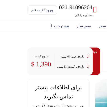
021-91096264
ورود / ثبت نام
مشاوره رایگان
 سفر
سفر ساز
مسترجت
قابل پرداخت با وام
شروع قیمت :
تاریخ رفت: 04 بهمن
1,390 $
تاریخ برگشت: 11 بهمن
برای اطلاعات بیشتر
تماس بگیرید
هر روز هفته از ۹ صبح تا ۱۲ شب