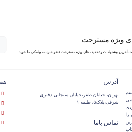
ی ویژه مسترجت
فت آخرین پیشنهادات و تخفیف های ویژه مسترجت عضو خبرنامه پیامکی ما شوید.
آدرس
همک
سم
تهران، خیابان ظفر،خیابان سنجابی،دفتری
تخصصی
شرقی،پلاک۵، طبقه ۱
ردی
را
تماس باما
ین
اپ