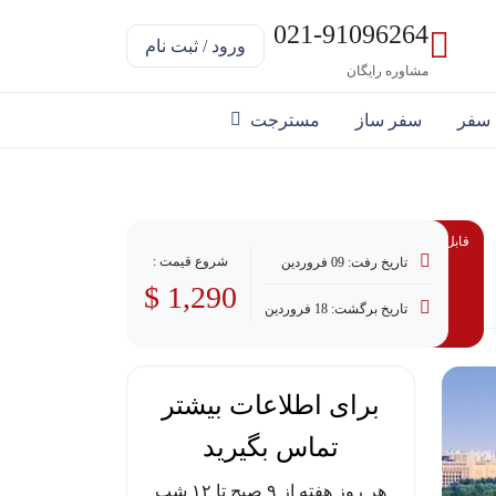
021-91096264
ورود / ثبت نام
مشاوره رایگان
 سفر
سفر ساز
مسترجت
قابل پرداخت با وام
شروع قیمت :
تاریخ رفت: 09 فروردین
1,290 $
تاریخ برگشت: 18 فروردین
برای اطلاعات بیشتر
تماس بگیرید
هر روز هفته از ۹ صبح تا ۱۲ شب