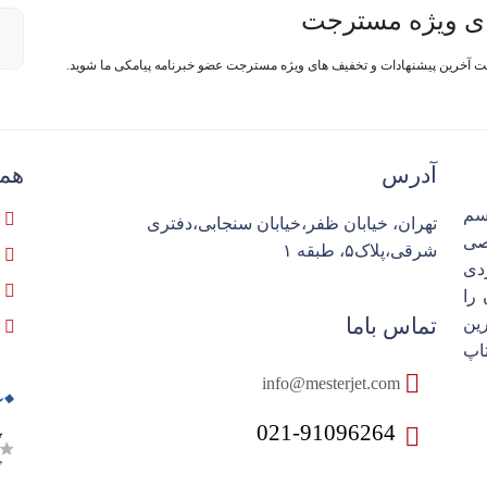
ی ویژه مسترجت
فت آخرین پیشنهادات و تخفیف های ویژه مسترجت عضو خبرنامه پیامکی ما شوید.
آدرس
همک
سم
تهران، خیابان ظفر،خیابان سنجابی،دفتری
تخصصی
شرقی،پلاک۵، طبقه ۱
ردی
را
تماس باما
ین
اپ
info@mesterjet.com
021-91096264