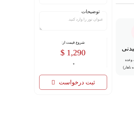
توضیحات
شروع قیمت از:
یدنی
1,290 $
۹ وعده غذایی(۸ وعده
ناهار)
ثبت درخواست