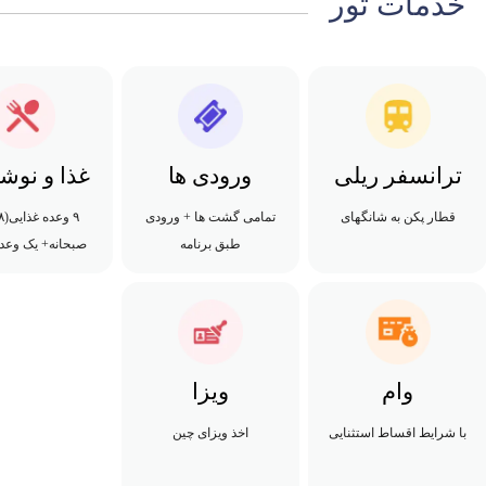
خدمات تور
ترانسفر ریلی
ورودی ها
غذا و نوش
قطار پکن به شانگهای
تمامی گشت ها + ورودی
طبق برنامه
صبحانه+ یک وعده 
وام
ویزا
با شرایط اقساط استثنایی
اخذ ویزای چین