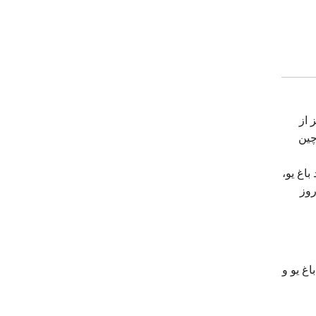
 از
چین
اغ یو،
روز
غ یو و