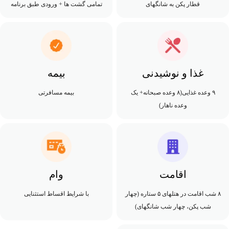
قطار پکن به شانگهای
تمامی گشت ها + ورودی طبق برنامه
غذا و نوشیدنی
بیمه
۹ وعده غذایی(۸ وعده صبحانه+ یک
بیمه مسافرتی
وعده ناهار)
اقامت
وام
۸ شب اقامت در هتلهای ۵ ستاره (چهار
با شرایط اقساط استثنایی
شب پکن، چهار شب شانگهای)