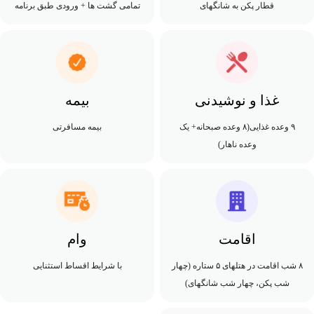
قطار پکن به شانگهای
تمامی گشت ها + ورودی طبق برنامه
غذا و نوشیدنی
بیمه
۹ وعده غذایی(۸ وعده صبحانه+ یک
بیمه مسافرتی
وعده ناهار)
اقامت
وام
۸ شب اقامت در هتلهای ۵ ستاره (چهار
با شرایط اقساط استثنایی
شب پکن، چهار شب شانگهای)