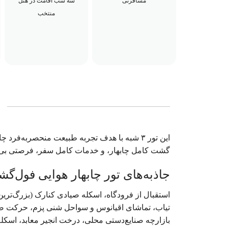
مسافرتی
سه شب اقامت در هتل
منتخب
این تور ۳ شبه با هدف تجربه طبیعت منحصربه‌ف
گشت کامل چابهار، و خدمات کامل سفر، فرصتی بی‌ن
جاذبه‌های تور چابهار هوایی فول‌گشت (۱ تا ۰
استقبال از فرودگاه، اسکله صیادی کنارک (بزرگ‌ترین 
تیاب، تماشای اقیانوس و سواحل شنی پزم، حرکت صب
بازارچه صنایع‌دستی محلی، درخت انجیر معابد، اسکله 