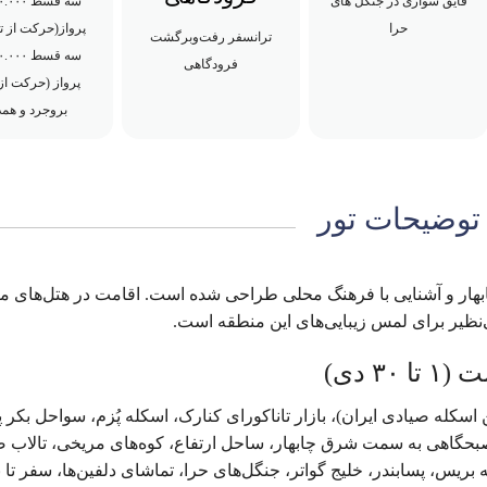
قایق سواری در جنگل های
حرا
پرواز(حرکت از ته
ترانسفر رفت‌وبرگشت
فرودگاهی
پرواز (حرکت از 
بروجرد و همد
توضیحات تور
رد چابهار و آشنایی با فرهنگ محلی طراحی شده است. اقامت در هتل‌های مت
ظیر برای لمس زیبایی‌های این منطقه است.
۳ دی)
اسکله صیادی ایران)، بازار تاناکورای کنارک، اسکله پُزم، سواحل بکر 
حگاهی به سمت شرق چابهار، ساحل ارتفاع، کوه‌های مریخی، تالاب 
بریس، پسابندر، خلیج گواتر، جنگل‌های حرا، تماشای دلفین‌ها، سفر تا 