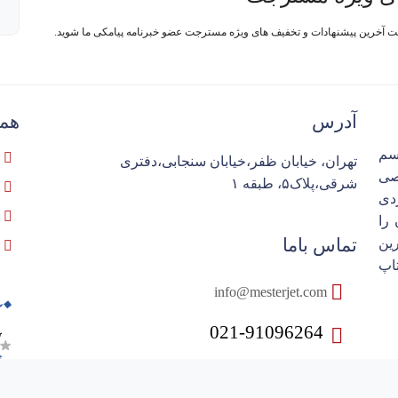
فت آخرین پیشنهادات و تخفیف های ویژه مسترجت عضو خبرنامه پیامکی ما شوید.
آدرس
همک
سم
تهران، خیابان ظفر،خیابان سنجابی،دفتری
تخصصی
شرقی،پلاک۵، طبقه ۱
ردی
را
تماس باما
ین
اپ
info@mesterjet.com
021-91096264