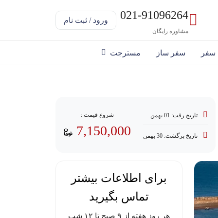
021-91096264
ورود / ثبت نام
مشاوره رایگان
 سفر
سفر ساز
مسترجت
شروع قیمت :
تاریخ رفت: 01 بهمن
7,150,000
تاریخ برگشت: 30 بهمن
برای اطلاعات بیشتر
تماس بگیرید
هر روز هفته از ۹ صبح تا ۱۲ شب