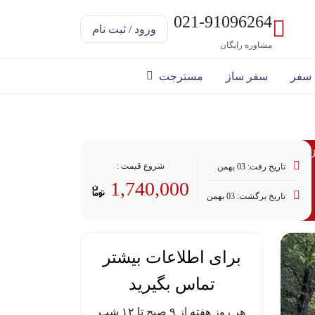
021-91096264
ورود / ثبت نام
مشاوره رایگان
 سفر
سفر ساز
مسترجت
ل پرداخت با وام
شروع قیمت :
تاریخ رفت: 03 بهمن
1,740,000
تاریخ برگشت: 03 بهمن
برای اطلاعات بیشتر
تماس بگیرید
هر روز هفته از ۹ صبح تا ۱۲ شب