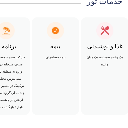
خدمات تور
غذا و نوشیدنی
بیمه
برنامه ه
یک وعده صبحانه، یک میان
بیمه مسافرتی
حرکت صبح جمعه از
وعده
صرف صبحانه در 
ورود به منطقه بل
مینی‌بوس محلی/
ترکینگ در مسیر ج
چشمه آب‌گرم/ اس
آب‌تنی در چشمه
ناهار / بازگشت به