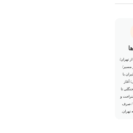
ا
 تهران/
مسیر/
یران با
 آغاز
نگلی تا
تراحت و
 / صرف
 تهران.