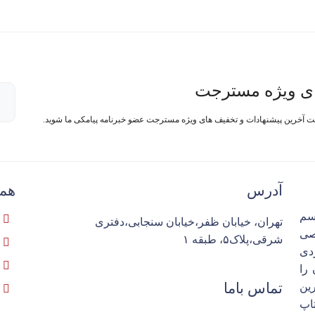
ی ویژه مسترجت
فت آخرین پیشنهادات و تخفیف های ویژه مسترجت عضو خبرنامه پیامکی ما شوید.
آدرس
همک
سم
تهران، خیابان ظفر،خیابان سنجابی،دفتری
تخصصی
شرقی،پلاک۵، طبقه ۱
ردی
را
تماس باما
ین
اپ