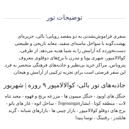
توضیحات تور
سفری فراموش‌نشدنی به دو مقصد رویایی! بالی، جزیره‌ای
بهشت‌گونه با سواحل ماسه‌ای سفید، معابد تاریخی و طبیعتی
دست‌نخورده که آرامش را به شما هدیه می‌دهد. از طرفی،
کوالالامپور، شهری پویا و مدرن با برج‌های دوقلوی معروف
پتروناس، مراکز خرید بی‌نظیر و جاذبه‌های فرهنگی منحصر به فرد.
این سفر فرصتی است برای تجربه ترکیبی از آرامش و هیجان.
جاذبه‌های تور بالی- کوالالامپور ۹ روزه | شهریور
جنگل های اوبود - جنگل میمون ها - مزرعه برنج و قهوه - معبد تناه
لات - منطقه کوتا - ابشارTegenungan - ساحل اتوه - غار های باتو -
برج های دوقلو کولالامپور - بازار چینی ها - بازارهای شبانه - گرند
هایلندز - رفتینگ - نوسا پنیدا