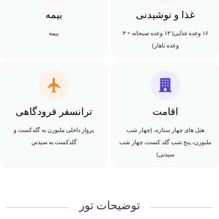
غذا و نوشیدنی
بیمه
۱۶ وعده غذایی( ۱۳ وعده صبحانه + ۳
بیمه
وعده ناهار)
اقامت
ترانسفر فرودگاهی
هتل های چهار ستاره، (چهار شب
پرواز داخلی ملبورن به گلدكست و
ملبورن، پنج شب گلد کست، چهار شب
گلدکست به سيدني
سیدنی)
توضیحات تور