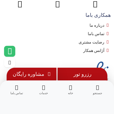
همکاری باما
درباره ما
تماس باما
رضایت مشتری
آژانس همکار
رزرو تور
مشاوره رایگان
جستجو
خانه
خدمات
تماس باما
© 1402 - تمامی حقوق این وب سایت متعلق به
مِسترجت
می باشد.