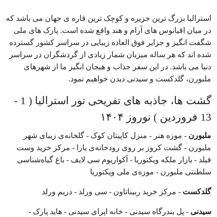
استرالیا بزرگ ترین جزیره و کوچک ترین قاره ی جهان می باشد که
در میان اقیانوس های آرام و هند واقع شده است. پارک های ملی
شگفت انگیز و جزایر فوق العاده زیبایی در سراسر کشور گسترده
شده اند که هر ساله میزبان شمار زیادی از گردشگران در سراسر
دنیا می باشد. در این سفر جذاب و هیجان انگیز ما از شهرهای
ملبورن، گلدکست و سیدنی دیدن خواهیم نمود.
گشت ها، جاذبه های تفریحی تور استرالیا ( 1 -
13 فروردین ) نوروز ۱۴۰۴
ملبورن
- موزه هنر - منزل کاپیتان کوک - گلخانه‌ی زیبای شهر
ملبورن - گشت کروز بر روی رودخانه‌ی یارا - مرکز خرید وست
فیلد - بازار ملکه ویکتوریا - آکواریوم سی لایف - باغ گیاه‌شناسی
سلطنتی ملبورن - موزه‌ی ملی ویکتوریا
گلدکست
- مرکز خرید ربیناتاون - سی ورلد - دریم ورلد
سیدنی
- پل بندرگاه سیدنی - خانه اپرای سیدنی - هاید پارک -