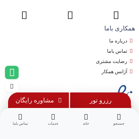
همکاری باما
درباره ما
تماس باما
رضایت مشتری
آژانس همکار
رزرو تور
مشاوره رایگان
جستجو
خانه
خدمات
تماس باما
© 1402 - تمامی حقوق این وب سایت متعلق به
مِسترجت
می باشد.