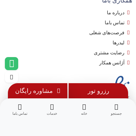
همکاری باما
درباره ما
تماس باما
فرصت‌های شغلی
لیدرها
رضایت مشتری
آژانس همکار
رزرو تور
مشاوره رایگان
جستجو
خانه
خدمات
تماس باما
© 1402 - تمامی حقوق این وب سایت متعلق به
مِسترجت
می باشد.