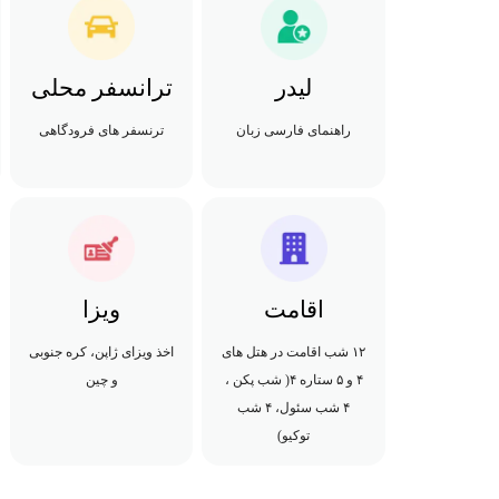
لیدر
ترانسفر محلی
راهنمای فارسی زبان
ترنسفر های فرودگاهی
اقامت
ویزا
۱۲ شب اقامت در هتل های
اخذ ویزای ژاپن، کره جنوبی
۴ و ۵ ستاره ۴( شب پکن ،
و چین
۴ شب سئول، ۴ شب
توکیو)