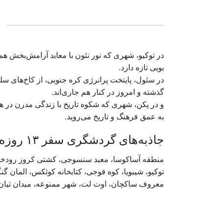
در توکیو، شهری که نور نئون با معابد آرامش‌بخش هم
بویی تازه دارد.
در سئول، پایتخت پرانرژی کره جنوبی، از کاخ‌های س
گذشته و امروز در کنار هم جاری‌اند.
و در پکن، شهری که شکوه تاریخ با زندگی مدرن در هم 
به عمق فرهنگ و تاریخ می‌روید.
جاذبه‌های گردشگری سفر ۱۳ روزه چین- کره- ژاپن | آذر
منطقه آساکوسا، معبد سنسوجی، کشتی کروز رودخانه 
توکیو، شیبویا، کوه فوجی، کتابخانه کوئکس، المان گنگن
معروف ساکچان، اوت لت، شهر ممنوعه، میدان تیان آم