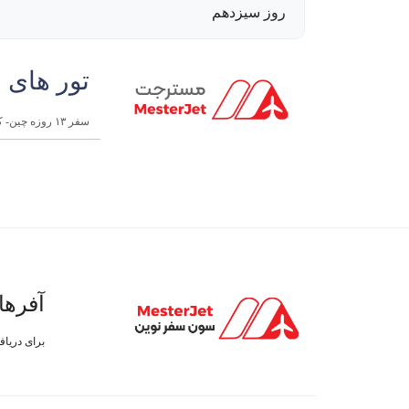
روز سیزدهم
تور های 
سفر ۱۳ روزه چین- کره- ژاپن | آذر
آفرها
برای دریا