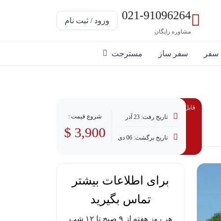
021-91096264
ورود / ثبت نام
مشاوره رایگان
 سفر
سفر ساز
مسترجت
قابل پرداخت با وام
شروع قیمت :
تاریخ رفت: 23 آذر
3,900 $
تاریخ برگشت: 06 دی
برای اطلاعات بیشتر
تماس بگیرید
هر روز هفته از ۹ صبح تا ۱۲ شب