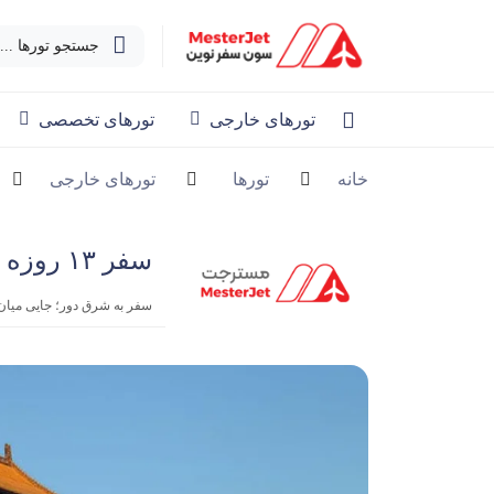
جستجو تورها ...
تورهای خارجی
تورهای تخصصی
خانه
تورها
تورهای خارجی
سفر ۱۳ روزه چین- کره- ژاپن | آذر
سفر به شرق دور؛ جایی میان افسانه و آینده با ۱۰۰ میلیون وام ق