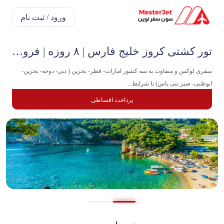
ورود / ثبت نام
تور کشتی کروز خلیج فارس | ۸ روزه | فروردین ۱۴۰۵
سفری لوکس و‌ متفاوت به سه کشور امارات- قطر- بحرین ( دبی- دوحه- بحرین-
ابوظبی- صیر بنی یاس) با شرایط...
پرداخت اقساطی