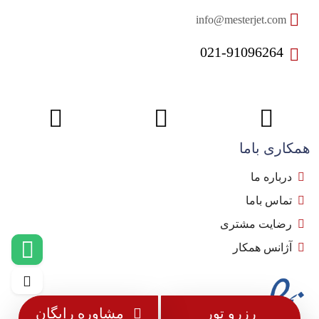
info@mesterjet.com
021-91096264
همکاری باما
درباره ما
تماس باما
رضایت مشتری
آژانس همکار
رزرو تور
مشاوره رایگان