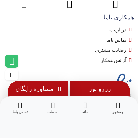
همکاری باما
درباره ما
تماس باما
رضایت مشتری
آژانس همکار
رزرو تور
مشاوره رایگان
جستجو
خانه
خدمات
تماس باما
© 1402 - تمامی حقوق این وب سایت متعلق به
مِسترجت
می باشد.