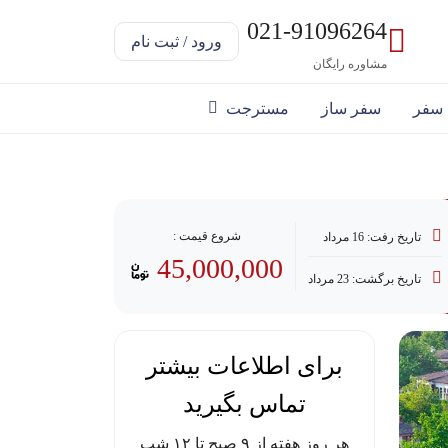
021-91096264
ورود / ثبت نام
مشاوره رایگان
 سفر
سفر ساز
مسترجت
رداخت با وام
شروع قیمت :
تاریخ رفت: 16 مرداد
45,000,000
تاریخ برگشت: 23 مرداد
برای اطلاعات بیشتر
تماس بگیرید
هر روز هفته از ۹ صبح تا ۱۲ شب