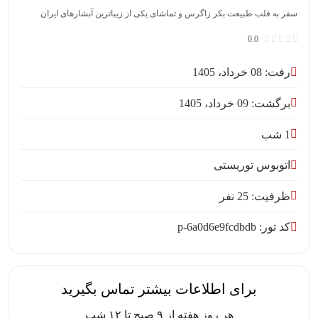
سفر به قلب طبیعت بکر زاگرس و تماشای یکی از زیباترین آبشارهای ایران
0.0
رفت: 08 خرداد، 1405
برگشت: 09 خرداد، 1405
1 شب
اتوبوس توریستی
ظرفیت: 25 نفر
کد تور: p-6a0d6e9fcdbdb
برای اطلاعات بیشتر تماس بگیرید
هر روز هفته از ۹ صبح تا ۱۲ شب