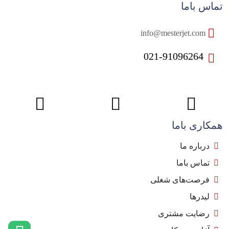
تماس باما
info@mesterjet.com
021-91096264
همکاری باما
درباره ما
تماس باما
فرصت‌های شغلی
لیدرها
رضایت مشتری