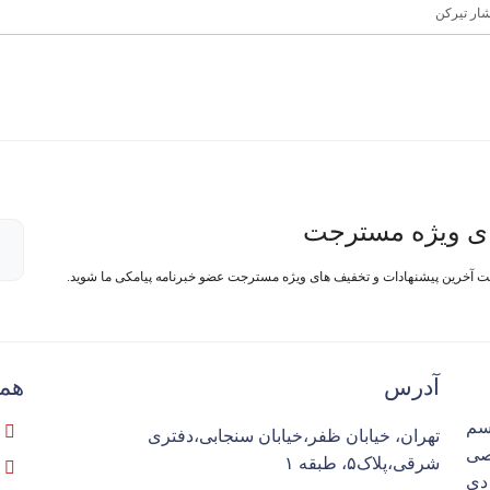
شار تیرکن
ی ویژه مسترجت
فت آخرین پیشنهادات و تخفیف های ویژه مسترجت عضو خبرنامه پیامکی ما شوید.
آدرس
همک
سم
تهران، خیابان ظفر،خیابان سنجابی،دفتری
تخصصی
شرقی،پلاک۵، طبقه ۱
ردی